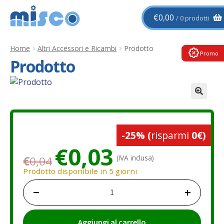
Vai
Vai
€
0,00
0 prodotti
alla
al
navigazione
contenuto
Home
Altri Accessori e Ricambi
Prodotto
Promo
Prodotto
-25%
(
risparmi
0€)
Il
Il
€
0,03
(IVA inclusa)
€
0,04
prezzo
prezzo
Prodotto disponibile in 5 giorni
originale
attuale
−
+
Prodotto
era:
è:
quantità
€0,04.
€0,03.
Aggiungi al carrello