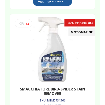
Aggiungi al carrello
VIEW
250ML<
quantità
-30%
(
risparmi
8€)
13
MOTOMARINE
SMACCHIATORE BIRD-SPIDER STAIN
REMOVER
SKU:
MTM5731566
Fuori Tutto!!