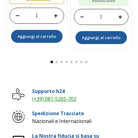
−
+
−
+
Scambiatore
Baderna
di
premistoppa
Calore
(Trinella)
Aggiungi al carrello
FH100-
Aggiungi al carrello
per
3182-
teste
2
premitreccia
quantità
di
astucci
porta
elica.
Sezione
12
Supporto h24
x
(+39) 081-5265-702
12
MM
quantità
Spedizione Tracciate
Nazionali e Internazionali
La Nostra fiducia si basa su