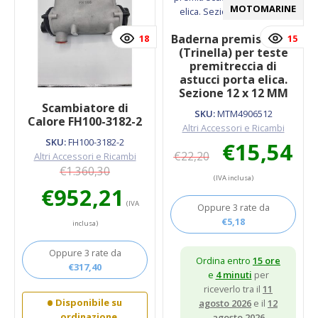
MOTOMARINE
Baderna premistoppa
18
15
(Trinella) per teste
premitreccia di
astucci porta elica.
Sezione 12 x 12 MM
Scambiatore di
SKU:
MTM4906512
Calore FH100-3182-2
Altri Accessori e Ricambi
Il
Il
SKU:
FH100-3182-2
€
15,54
€
22,20
prezzo
prezz
Altri Accessori e Ricambi
originale
attual
€
1.360,30
(IVA inclusa)
era:
è:
Il
Il
€
952,21
€22,20.
€15,54
prezzo
prezzo
(IVA
Oppure 3 rate da
originale
attuale
€
5,18
inclusa)
era:
è:
€1.360,30.
€952,21.
Oppure 3 rate da
Ordina entro
15 ore
€
317,40
e
4 minuti
per
riceverlo tra il
11
Disponibile su
agosto 2026
e il
12
ordinazione
agosto 2026