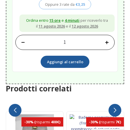
era:
è:
Oppure 3 rate da
€
3,25
€12,20.
€9,76.
Ordina entro
15 ore
e
4 minuti
per riceverlo tra
il
11 agosto 2026
e il
12 agosto 2026
−
+
REPELLENTE
PIDER
&
Aggiungi al carrello
BIRD
STAIN
REMOVE
quantità
Prodotti correlati
-30%
(
risparmi
408€)
-30%
(
risparmi
7€)