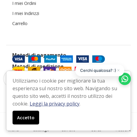
I miei Ordini
I miei Indirizzi
Carrello
Metodi di pagamento
Metodi di spedizione
×
Cerchi qualcosa? :)
Ci trovi anche su
Utilizziamo i cookie per migliorare la tua
Facebook
Instagram
Email
WhatsApp
▼
esperienza sul nostro sito web. Navigando su
questo sito web, accetti il nostro utilizzo dei
cookie.
Leggi la privacy policy
.
Accetto
Menu
Catalogo
Carrello
Cerca
Account