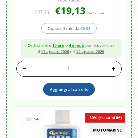
Il
Il
€
19,13
€
27,33
prezzo
prezzo
(IVA inclusa)
originale
attuale
era:
è:
Oppure 3 rate da
€
6,38
€27,33.
€19,13.
Ordina entro
15 ore
e
4 minuti
per riceverlo tra
il
11 agosto 2026
e il
12 agosto 2026
−
+
SMACCHIATORE
BIRD-
SPIDER
Aggiungi al carrello
STAIN
REMOVER
quantità
-30%
(
risparmi
8€)
14
MOTOMARINE