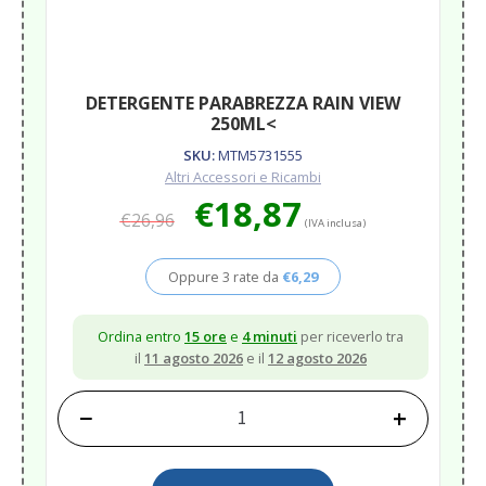
DETERGENTE PARABREZZA RAIN VIEW
250ML<
SKU:
MTM5731555
Altri Accessori e Ricambi
Il
Il
€
18,87
€
26,96
prezzo
prezzo
(IVA inclusa)
originale
attuale
era:
è:
Oppure 3 rate da
€
6,29
€26,96.
€18,87.
Ordina entro
15 ore
e
4 minuti
per riceverlo tra
il
11 agosto 2026
e il
12 agosto 2026
−
+
DETERGENTE
PARABREZZA
RAIN