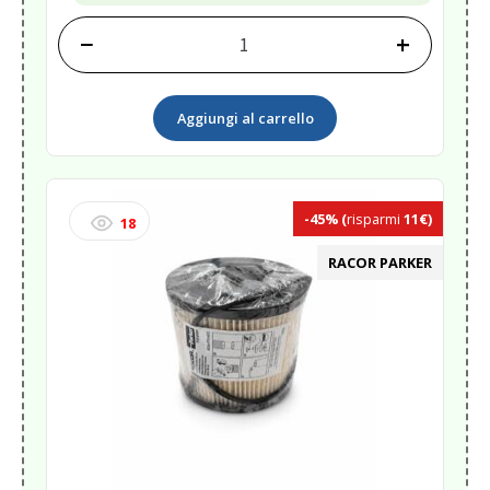
−
+
PLASTIC
POLISH
RESTORER
Aggiungi al carrello
250ML<
quantità
-45%
(
risparmi
11€)
18
RACOR PARKER