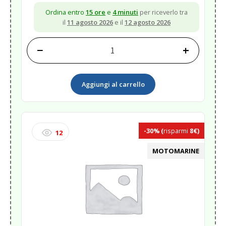
Ordina entro
15 ore
e
4 minuti
per riceverlo tra
il
11 agosto 2026
e il
12 agosto 2026
−
+
DETERGENTE
HULL
CLEANER
Aggiungi al carrello
910
ML<
quantità
-30%
(
risparmi
8€)
12
MOTOMARINE