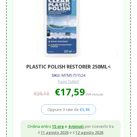
PLASTIC POLISH RESTORER 250ML<
SKU:
MTM5731524
Fuori Tutto!!
Il
Il
€
17,59
€
25,13
prezzo
prezzo
(IVA inclusa)
originale
attuale
era:
è:
Oppure 3 rate da
€
5,86
€25,13.
€17,59.
Ordina entro
15 ore
e
4 minuti
per riceverlo tra
il
11 agosto 2026
e il
12 agosto 2026