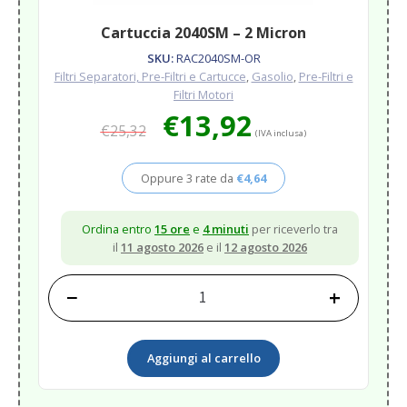
Cartuccia 2040SM – 2 Micron
SKU:
RAC2040SM-OR
Filtri Separatori, Pre-Filtri e Cartucce
,
Gasolio
,
Pre-Filtri e
Filtri Motori
Il
Il
€
13,92
€
25,32
prezzo
prezzo
(IVA inclusa)
originale
attuale
era:
è:
Oppure 3 rate da
€
4,64
€25,32.
€13,92.
Ordina entro
15 ore
e
4 minuti
per riceverlo tra
il
11 agosto 2026
e il
12 agosto 2026
−
+
Cartuccia
2040SM
-
Aggiungi al carrello
2
Micron
quantità