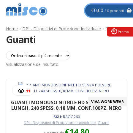
Vai
Vai
€
0,00
0 prodotti
alla
al
navigazione
contenuto
Home
DPI - Dispositivi di Protezione Individuale
Guanti
Promo
Guanti
Visualizzazione del risultato
11
VIVA WORK WEAR
GUANTI MONOUSO NITRILE HD SENZA POLVERE
LUNGH. 240 SPESS. 0,18 MM. CONF.100PZ. NERO
SKU:
RAGG260
DPI - Dispositivi di Protezione Individuale
,
Guanti
€
14,80
A partire da