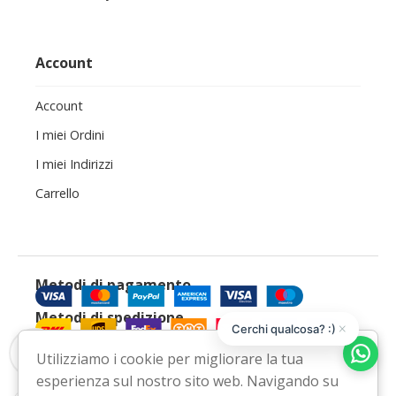
Account
Account
I miei Ordini
I miei Indirizzi
Carrello
Metodi di pagamento
Metodi di spedizione
×
Cerchi qualcosa? :)
Ci trovi anche su
Utilizziamo i cookie per migliorare la tua
Facebook
Instagram
Email
WhatsApp
▼
esperienza sul nostro sito web. Navigando su