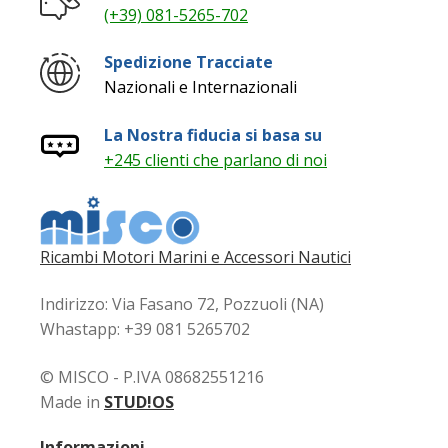
(+39) 081-5265-702
prodotto
Spedizione Tracciate
Nazionali e Internazionali
La Nostra fiducia si basa su
+245 clienti che parlano di noi
Ricambi Motori Marini e Accessori Nautici
Indirizzo: Via Fasano 72, Pozzuoli (NA)
Whastapp: +39 081 5265702
© MISCO - P.IVA 08682551216
Made in
STUD!OS
Informazioni