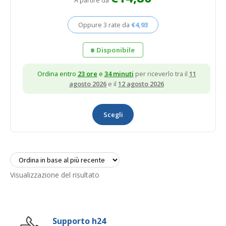
Oppure 3 rate da
€
4,93
Disponibile
Ordina entro
23 ore
e
34 minuti
per riceverlo tra il
11
agosto 2026
e il
12 agosto 2026
Questo
prodotto
Scegli
ha
più
varianti.
Le
opzioni
possono
Visualizzazione del risultato
essere
scelte
nella
pagina
Supporto h24
del