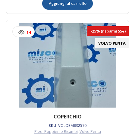
Aggiungi al carrello
Volvo
quantità
-25%
(
risparmi
55€)
14
VOLVO PENTA
COPERCHIO
SKU:
VOLOEM832570
Piedi Poppieri e Ricambi
,
Volvo Penta