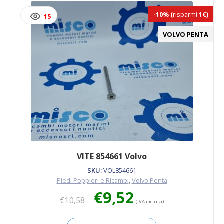
-10%
(
risparmi
1€)
15
VOLVO PENTA
VITE 854661 Volvo
SKU:
VOL854661
Piedi Poppieri e Ricambi
,
Volvo Penta
Il
Il
€
9,52
€
10,58
prezzo
prezzo
(IVA inclusa)
originale
attuale
era:
è: