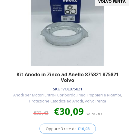
VOLVO PENTA
Kit Anodo in Zinco ad Anello 875821 875821
Volvo
SKU:
VOL875821
Anodi per Motori Entro-Fuoribordo
,
Piedi Poppieri e Ricambi
,
Protezione Catodica ed Anodi
,
Volvo Penta
Il
Il
€
30,09
€
33,43
prezzo
prezzo
(IVA inclusa)
originale
attuale
era:
è:
Oppure 3 rate da
€
10,03
€33,43.
€30,09.