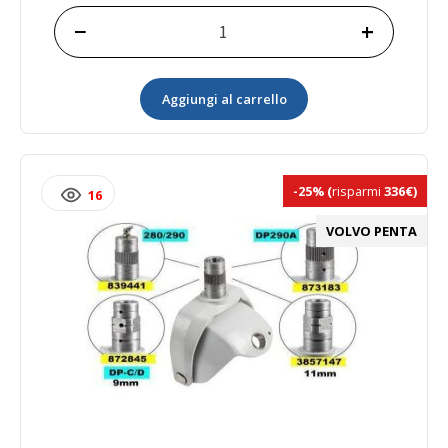
−
+
Kit
Forcella
Sterzo
Aggiungi al carrello
Piede
Poppiero
873183
quantità
-25%
(
risparmi
336€)
16
VOLVO PENTA