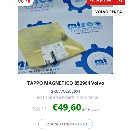
-10%
(
risparmi
6€)
18
VOLVO PENTA
TAPPO MAGNETICO 852904 Volvo
SKU:
VOL852904
Piedi Poppieri e Ricambi
,
Volvo Penta
Il
Il
€
49,60
€
55,11
prezzo
prezzo
(IVA inclusa)
originale
attuale
era:
è:
Oppure 3 rate da
€
16,53
€55,11.
€49,60.