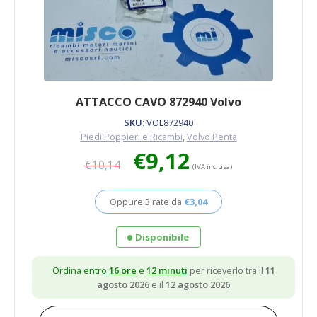
ATTACCO CAVO 872940 Volvo
SKU:
VOL872940
Piedi Poppieri e Ricambi
,
Volvo Penta
Il
Il
€
9,12
€
10,14
prezzo
prezzo
(IVA inclusa)
originale
attuale
era:
è:
Oppure 3 rate da
€
3,04
€10,14.
€9,12.
Disponibile
Ordina entro
16 ore
e
12 minuti
per riceverlo tra il
11
agosto 2026
e il
12 agosto 2026