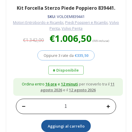
Kit Forcella Sterzo Piede Poppiero 839441.
SKU:
VOLOEM839441
Motori Entrobordo e Ricambi
,
Piedi Poppieri e Ricambi
,
Volvo
Penta
,
Volvo Penta
Il
Il
€
1.006,50
€
1.342,00
prezzo
prezzo
(IVA inclusa)
originale
attuale
era:
è:
Oppure 3 rate da
€
335,50
€1.342,00.
€1.006,50.
Disponibile
Ordina entro
16 ore
e
12 minuti
per riceverlo tra il
11
agosto 2026
e il
12 agosto 2026
−
+
Kit
Forcella
Sterzo
Aggiungi al carrello
Piede