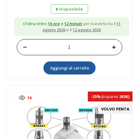
Disponibile
Ordina entro
16 ore
e
12 minuti
per riceverlo tra il
11
agosto 2026
e il
12 agosto 2026
−
+
Kit
Anodo
in
Aggiungi al carrello
Zinco
ad
Anello
875821
875821
-25%
(
risparmi
263€)
16
Volvo
quantità
VOLVO PENTA