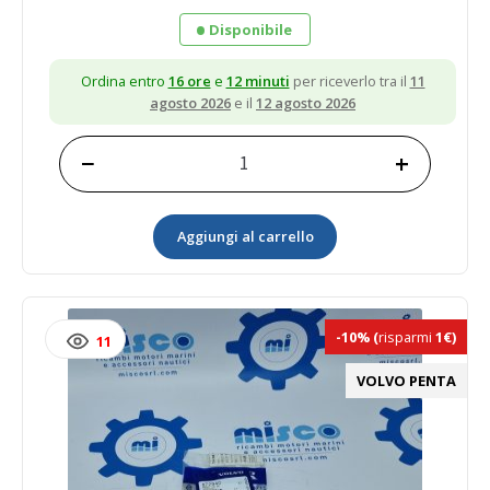
Disponibile
Ordina entro
16 ore
e
12 minuti
per riceverlo tra il
11
agosto 2026
e il
12 agosto 2026
−
+
TAPPO
MAGNETICO
852904
Aggiungi al carrello
Volvo
quantità
-10%
(
risparmi
1€)
11
VOLVO PENTA