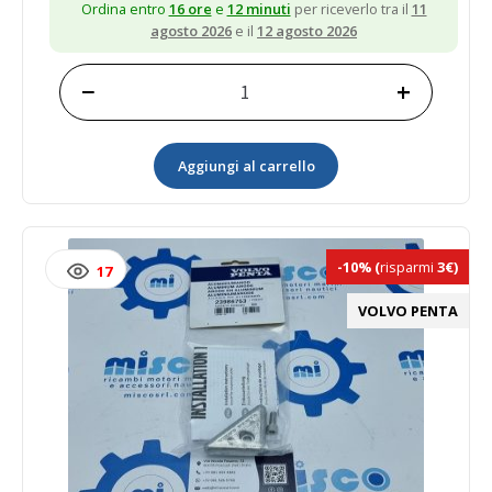
Ordina entro
16 ore
e
12 minuti
per riceverlo tra il
11
agosto 2026
e il
12 agosto 2026
−
+
Prodotto
quantità
Aggiungi al carrello
-10%
(
risparmi
3€)
17
VOLVO PENTA