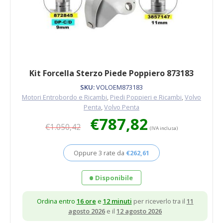
Kit Forcella Sterzo Piede Poppiero 873183
SKU:
VOLOEM873183
Motori Entrobordo e Ricambi
,
Piedi Poppieri e Ricambi
,
Volvo
Penta
,
Volvo Penta
Il
Il
€
787,82
€
1.050,42
prezzo
prezzo
(IVA inclusa)
originale
attuale
era:
è:
Oppure 3 rate da
€
262,61
€1.050,42.
€787,82.
Disponibile
Ordina entro
16 ore
e
12 minuti
per riceverlo tra il
11
agosto 2026
e il
12 agosto 2026