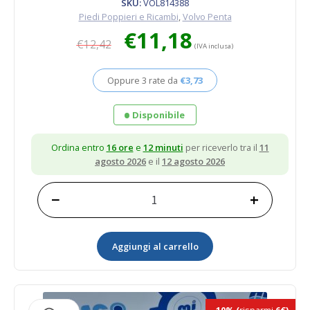
SKU:
VOL814388
Piedi Poppieri e Ricambi
,
Volvo Penta
Il
Il
€
11,18
€
12,42
prezzo
prezzo
(IVA inclusa)
originale
attuale
era:
è:
Oppure 3 rate da
€
3,73
€12,42.
€11,18.
Disponibile
Ordina entro
16 ore
e
12 minuti
per riceverlo tra il
11
agosto 2026
e il
12 agosto 2026
−
+
BOCCOLA
814388
Volvo
Aggiungi al carrello
quantità