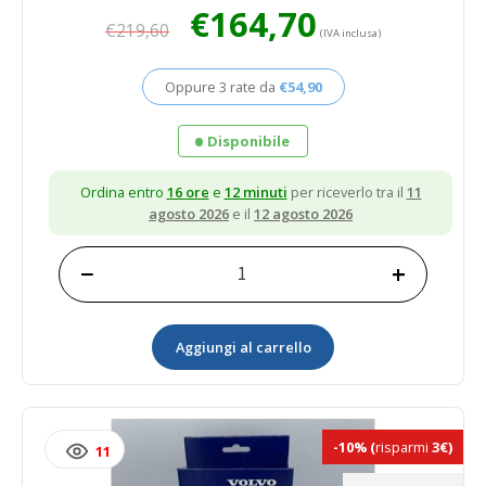
Il
Il
€
164,70
€
219,60
prezzo
prezzo
(IVA inclusa)
originale
attuale
era:
è:
Oppure 3 rate da
€
54,90
€219,60.
€164,70.
Disponibile
Ordina entro
16 ore
e
12 minuti
per riceverlo tra il
11
agosto 2026
e il
12 agosto 2026
−
+
COPERCHIO
quantità
Aggiungi al carrello
-10%
(
risparmi
3€)
11