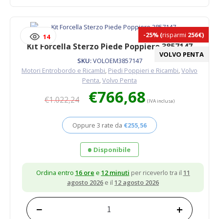
Poppiero
839441.
quantità
-25%
(
risparmi
256€)
14
Kit Forcella Sterzo Piede Poppiero 3857147
VOLVO PENTA
SKU:
VOLOEM3857147
Motori Entrobordo e Ricambi
,
Piedi Poppieri e Ricambi
,
Volvo
Penta
,
Volvo Penta
Il
Il
€
766,68
€
1.022,24
prezzo
prezzo
(IVA inclusa)
originale
attuale
era:
è:
Oppure 3 rate da
€
255,56
€1.022,24.
€766,68.
Disponibile
Ordina entro
16 ore
e
12 minuti
per riceverlo tra il
11
agosto 2026
e il
12 agosto 2026
−
+
Kit