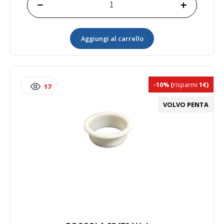
−
+
ATTACCO
CAVO
872940
Aggiungi al carrello
Volvo
quantità
-10%
(
risparmi
1€)
17
VOLVO PENTA