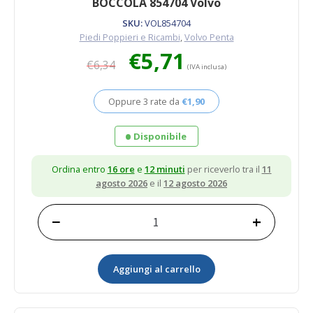
BOCCOLA 854704 Volvo
SKU:
VOL854704
Piedi Poppieri e Ricambi
,
Volvo Penta
Il
Il
€
5,71
€
6,34
prezzo
prezzo
(IVA inclusa)
originale
attuale
era:
è:
Oppure 3 rate da
€
1,90
€6,34.
€5,71.
Disponibile
Ordina entro
16 ore
e
12 minuti
per riceverlo tra il
11
agosto 2026
e il
12 agosto 2026
−
+
BOCCOLA
854704
Volvo
Aggiungi al carrello
quantità