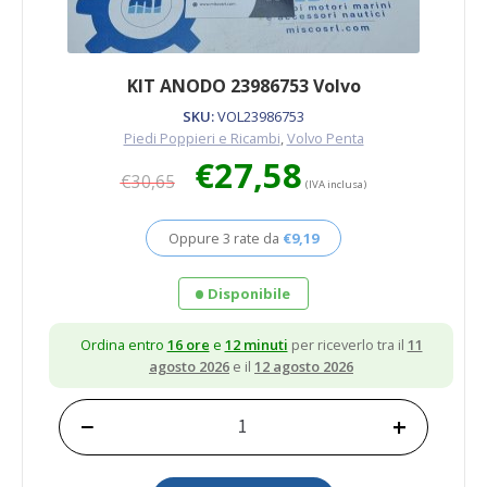
KIT ANODO 23986753 Volvo
SKU:
VOL23986753
Piedi Poppieri e Ricambi
,
Volvo Penta
Il
Il
€
27,58
€
30,65
prezzo
prezzo
(IVA inclusa)
originale
attuale
era:
è:
Oppure 3 rate da
€
9,19
€30,65.
€27,58.
Disponibile
Ordina entro
16 ore
e
12 minuti
per riceverlo tra il
11
agosto 2026
e il
12 agosto 2026
−
+
KIT
ANODO
23986753