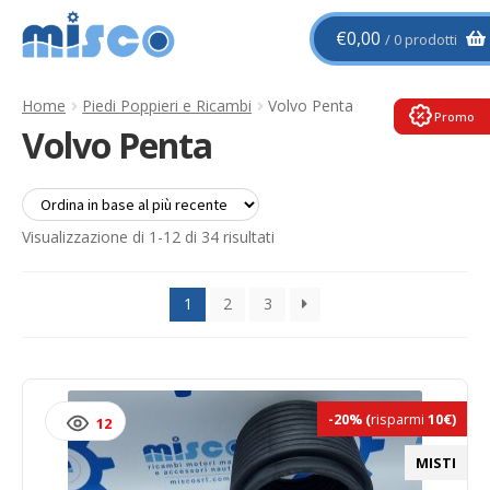
Vai
Vai
€
0,00
0 prodotti
alla
al
navigazione
contenuto
Home
Piedi Poppieri e Ricambi
Volvo Penta
Promo
Volvo Penta
Ordina
Visualizzazione di 1-12 di 34 risultati
in
base
1
2
3
al
più
recente
-20%
(
risparmi
10€)
12
MISTI