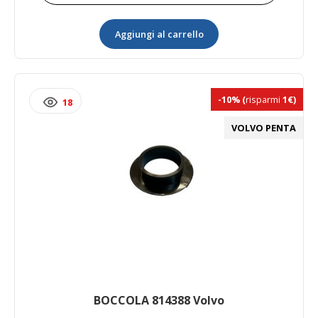
Forcella
Sterzo
Aggiungi al carrello
Piede
Poppiero
3857147
quantità
-10%
(
risparmi
1€)
18
VOLVO PENTA
BOCCOLA 814388 Volvo