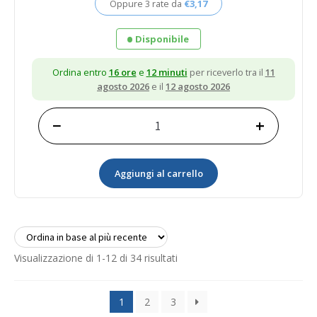
Oppure 3 rate da
€
3,17
€10,58.
€9,52.
Disponibile
Ordina entro
16 ore
e
12 minuti
per riceverlo tra il
11
agosto 2026
e il
12 agosto 2026
−
+
VITE
854661
Volvo
Aggiungi al carrello
quantità
Ordina
Visualizzazione di 1-12 di 34 risultati
in
base
1
2
3
al