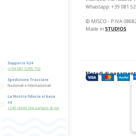
Whastapp: +39 081 5
© MISCO - P.IVA 0868
Made in
STUD!OS
Supporto h24
(+39) 081-5265-702
Metodi di pagamen
Spedizione Tracciate
Nazionali e Internazionali
La Nostra fiducia si basa
su
+245 clienti che parlano di noi