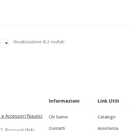
Ordina
Visualizzazione di 2 risultati
in
base
al
più
recente
Informazioni
Link Utili
 e Accessori Nautici
Chi Siamo
Catalogo
Contatti
Assistenza
72, Pozzuoli (NA)