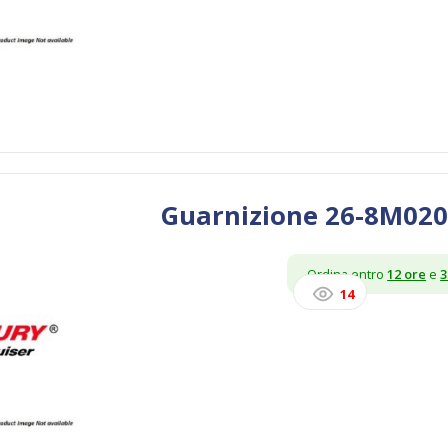
Guarnizione 26-8M02
Ordina entro
12 ore
e
3
14