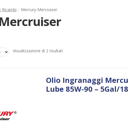
e Ricambi
Mercury-Mercruiser
Mercruiser
Ordina
Visualizzazione di 2 risultati
in
base
al
più
Olio Ingranaggi Merc
recente
Lube 85W-90 – 5Gal/18