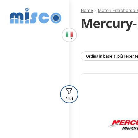
Vai
Vai
Home
Motori Entrobordo 
alla
al
Mercury-
navigazione
contenuto
▼
Filtri