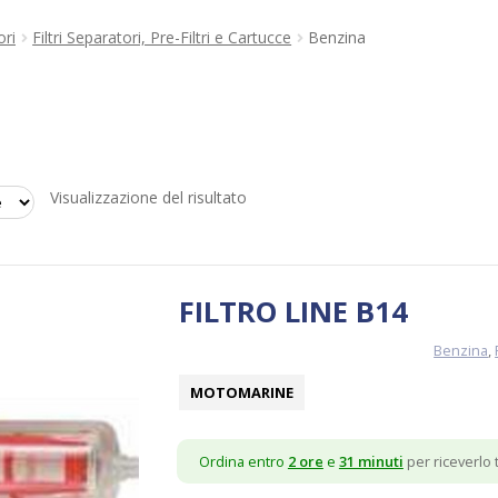
ori
Filtri Separatori, Pre-Filtri e Cartucce
Benzina
Visualizzazione del risultato
FILTRO LINE B14
Benzina
,
MOTOMARINE
Ordina entro
2 ore
e
31 minuti
per riceverlo t