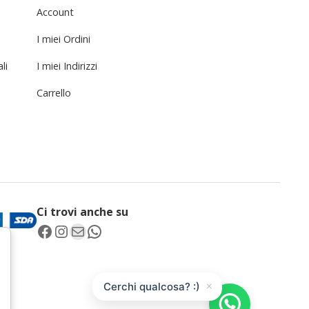
Account
I miei Ordini
li
I miei Indirizzi
Carrello
Ci trovi anche su
Facebook
Instagram
Email
WhatsApp
×
Cerchi qualcosa? :)