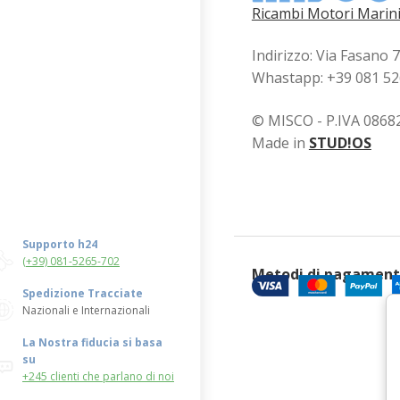
Ricambi Motori Marini
Indirizzo: Via Fasano 
Whastapp: +39 081 5
© MISCO - P.IVA 0868
Made in
STUD!OS
Supporto h24
(+39) 081-5265-702
Metodi di pagamen
Spedizione Tracciate
Nazionali e Internazionali
La Nostra fiducia si basa
su
+245 clienti che parlano di noi