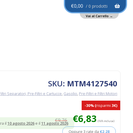
€
0,00
0 prodotti
SKU:
MTM4127540
Filtri Separatori, Pre-Filtri e Cartucce
,
Gasolio
,
Pre-Filtri e Filtri Motori
-30%
(
risparmi
3€)
Il
Il
€
6,83
€
9,76
prezzo
prezzo
(IVA inclusa)
ra il
10 agosto 2026
e il
11 agosto 2026
originale
attuale
Oppure 3 rate da
€
2,28
era:
è: