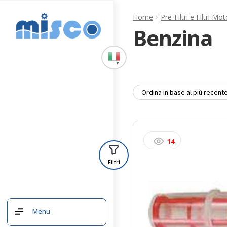
Vai
Vai
Home
Pre-Filtri e Filtri Mot
alla
al
Benzina
navigazione
contenuto
▼
14
Filtri
Menu