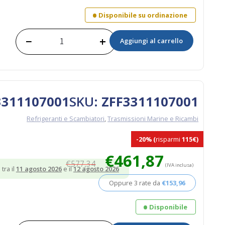
€293,07.
€234,46.
Disponibile su ordinazione
−
+
Aggiungi al carrello
Kit
Refrigerate
Olio
3320107001
quantità
 3311107001
SKU:
ZFF3311107001
Refrigeranti e Scambiatori
,
Trasmissioni Marine e Ricambi
-20%
(
risparmi
115€)
Il
Il
€
461,87
€
577,34
prezzo
prezzo
(IVA inclusa)
tra il
11 agosto 2026
e il
12 agosto 2026
originale
attuale
Oppure 3 rate da
€
153,96
era:
è:
€577,34.
€461,87.
Disponibile