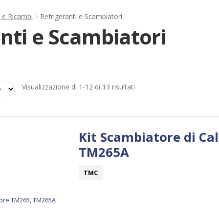
 e Ricambi
Refrigeranti e Scambiatori
nti e Scambiatori
Ordina
Visualizzazione di 1-12 di 13 risultati
in
base
al
più
Kit Scambiatore di Ca
recente
TM265A
TMC