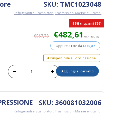
quantità
lore
SKU:
TMC1023048
Refrigeranti e Scambiatori
,
Trasmissioni Marine e Ricambi
-15%
(
risparmi
85€)
Il
Il
€
482,61
€
567,78
prezzo
prezzo
(IVA inclusa)
originale
attuale
Oppure 3 rate da
€
160,87
era:
è:
€567,78.
€482,61.
Disponibile su ordinazione
−
+
Aggiungi al carrello
Kit
Scambiatore
di
Calore
TM485A1
quantità
PRESSIONE
SKU:
360081032006
Refrigeranti e Scambiatori
,
Trasmissioni Marine e Ricambi