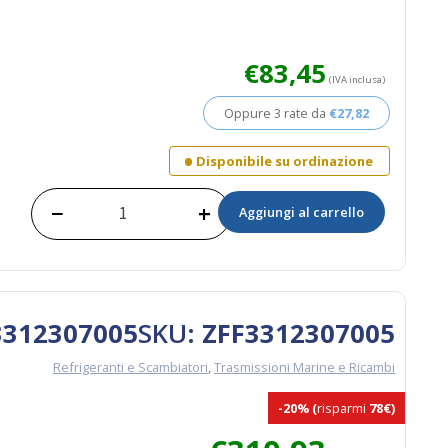
€
83,45
(IVA inclusa)
Oppure 3 rate da
€
27,82
Disponibile su ordinazione
−
+
Aggiungi al carrello
TRASMETTITORE
VDO
PRESSIONE
OLIO
32/6
quantità
 3312307005
SKU:
ZFF3312307005
Refrigeranti e Scambiatori
,
Trasmissioni Marine e Ricambi
-20%
(
risparmi
78€)
Il
Il