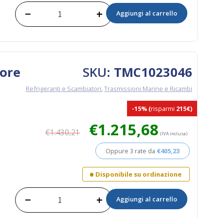
−
+
Aggiungi al carrello
Kit
Scambiatore
di
Calore
TM360
quantità
lore
SKU:
TMC1023046
Refrigeranti e Scambiatori
,
Trasmissioni Marine e Ricambi
-15%
(
risparmi
215€)
Il
Il
€
1.215,68
€
1.430,21
prezzo
prezzo
(IVA inclusa)
originale
attuale
Oppure 3 rate da
€
405,23
era:
è:
€1.430,21.
€1.215,68.
Disponibile su ordinazione
−
+
Aggiungi al carrello
Kit
Scambiatore