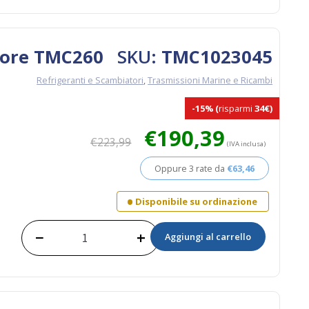
di
Calore
TM1200A
quantità
lore TMC260
SKU:
TMC1023045
Refrigeranti e Scambiatori
,
Trasmissioni Marine e Ricambi
-15%
(
risparmi
34€)
Il
Il
€
190,39
€
223,99
prezzo
prezzo
(IVA inclusa)
originale
attuale
Oppure 3 rate da
€
63,46
era:
è:
€223,99.
€190,39.
Disponibile su ordinazione
−
+
Aggiungi al carrello
Kit
Scambiatore
di
Calore
TMC260