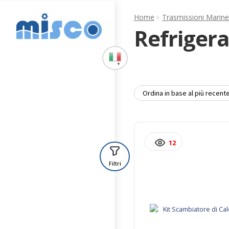
Vai
Vai
Home
Trasmissioni Marine
alla
al
Refrigera
navigazione
contenuto
▼
12
Filtri