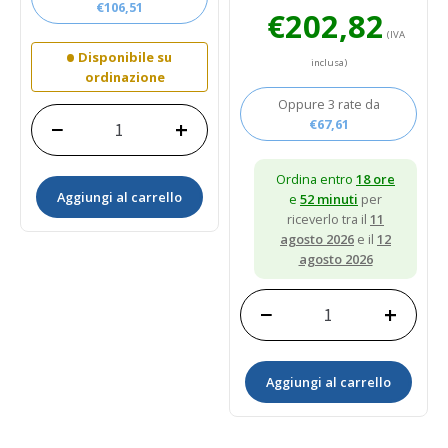
€
106,51
Il
Il
€
202,82
prezzo
prezzo
(IVA
originale
attuale
Disponibile su
inclusa)
era:
è:
ordinazione
€253,53.
€202,82.
Oppure 3 rate da
−
+
€
67,61
INIETTORE
COMPLETO
4JH3DTE
Ordina entro
18 ore
Aggiungi al carrello
729673-
e
52 minuti
per
53100
riceverlo tra il
11
Yanmar
agosto 2026
e il
12
quantità
agosto 2026
−
+
KIT
2GM20=72827192600
728271-
Aggiungi al carrello
92605
Yanmar
quantità