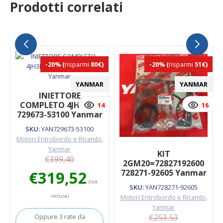
Prodotti correlati
-20%
(
risparmi
80€)
-20%
(
risparmi
51€)
YANMAR
YANMAR
INIETTORE
COMPLETO 4JH3DTE
14
16
729673-53100 Yanmar
SKU:
YAN729673-53100
Motori Entrobordo e Ricambi
,
Yanmar
KIT
€
399,40
2GM20=72827192600
Il
Il
€
319,52
728271-92605 Yanmar
prezzo
prezzo
(IVA
SKU:
YAN728271-92605
originale
attuale
inclusa)
Motori Entrobordo e Ricambi
,
era:
è:
Yanmar
€399,40.
€319,52.
Oppure 3 rate da
€
253,53