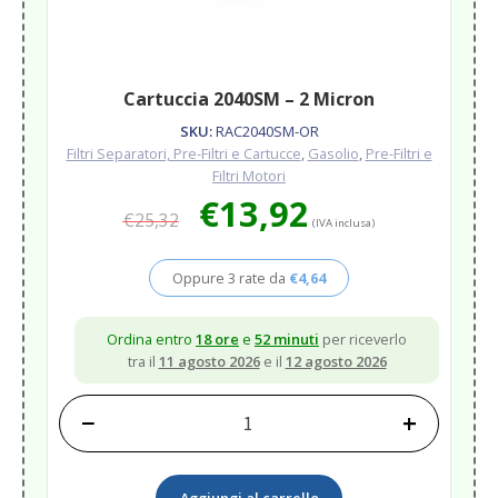
Cartuccia 2040SM – 2 Micron
SKU:
RAC2040SM-OR
Filtri Separatori, Pre-Filtri e Cartucce
,
Gasolio
,
Pre-Filtri e
Filtri Motori
Il
Il
€
13,92
€
25,32
prezzo
prezzo
(IVA inclusa)
originale
attuale
era:
è:
Oppure 3 rate da
€
4,64
€25,32.
€13,92.
Ordina entro
18 ore
e
52 minuti
per riceverlo
tra il
11 agosto 2026
e il
12 agosto 2026
−
+
Cartuccia
2040SM
-