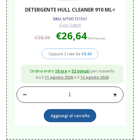
DETERGENTE HULL CLEANER 910 ML<
SKU:
MTM5731501
Fuori Tutto!!
Il
Il
€
26,64
€
38,06
prezzo
prezzo
(IVA inclusa)
originale
attuale
era:
è:
Oppure 3 rate da
€
8,88
€38,06.
€26,64.
Ordina entro
18 ore
e
52 minuti
per riceverlo
tra il
11 agosto 2026
e il
12 agosto 2026
−
+
DETERGENTE
HULL
CLEANER
Aggiungi al carrello
910
ML<
quantità