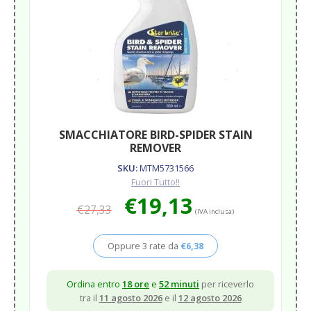
SMACCHIATORE BIRD-SPIDER STAIN
REMOVER
SKU:
MTM5731566
Fuori Tutto!!
Il
Il
€
19,13
€
27,33
prezzo
prezzo
(IVA inclusa)
originale
attuale
era:
è:
Oppure 3 rate da
€
6,38
€27,33.
€19,13.
Ordina entro
18 ore
e
52 minuti
per riceverlo
tra il
11 agosto 2026
e il
12 agosto 2026