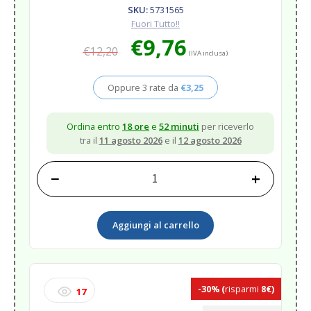
SKU:
5731565
Fuori Tutto!!
Il
Il
€
9,76
€
12,20
prezzo
prezzo
(IVA inclusa)
originale
attuale
era:
è:
Oppure 3 rate da
€
3,25
€12,20.
€9,76.
Ordina entro
18 ore
e
52 minuti
per riceverlo
tra il
11 agosto 2026
e il
12 agosto 2026
−
+
REPELLENTE
PIDER
&
Aggiungi al carrello
BIRD
STAIN
REMOVE
quantità
-30%
(
risparmi
8€)
17