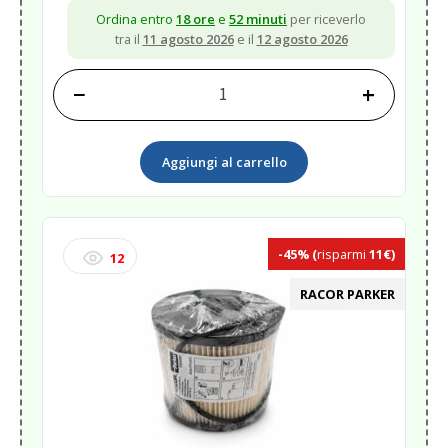
Ordina entro
18 ore
e
52 minuti
per riceverlo
tra il
11 agosto 2026
e il
12 agosto 2026
−
+
DETERGENTE
PARABREZZA
RAIN
Aggiungi al carrello
VIEW
250ML<
quantità
-45%
(
risparmi
11€)
12
RACOR PARKER