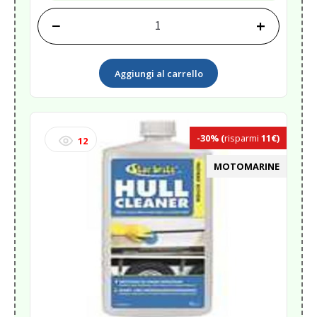
−
+
SMACCHIATORE
BIRD-
SPIDER
Aggiungi al carrello
STAIN
REMOVER
quantità
-30%
(
risparmi
11€)
12
MOTOMARINE