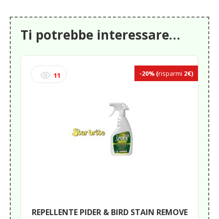
Ti potrebbe interessare…
-20%
(
risparmi
2€)
11
REPELLENTE PIDER & BIRD STAIN REMOVE