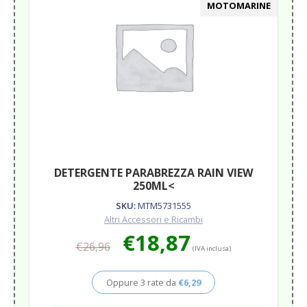
MOTOMARINE
DETERGENTE PARABREZZA RAIN VIEW
250ML<
SKU:
MTM5731555
Altri Accessori e Ricambi
Il
Il
€
18,87
€
26,96
prezzo
prezzo
(IVA inclusa)
originale
attuale
era:
è:
Oppure 3 rate da
€
6,29
€26,96.
€18,87.