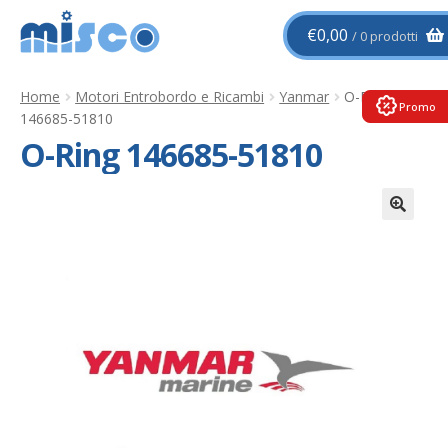
Vai
Vai
€
0,00
0 prodotti
alla
al
navigazione
contenuto
Home
Motori Entrobordo e Ricambi
Yanmar
O-Ring
Promo
146685-51810
O-Ring 146685-51810