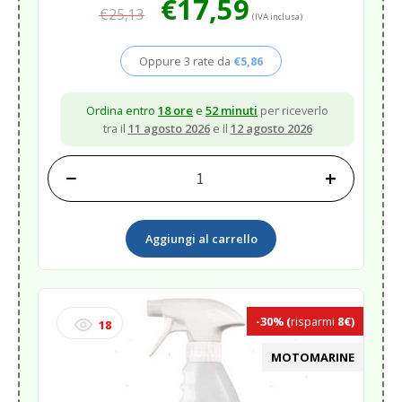
€
17,59
€
25,13
prezzo
prezzo
(IVA inclusa)
originale
attuale
era:
è:
Oppure 3 rate da
€
5,86
€25,13.
€17,59.
Ordina entro
18 ore
e
52 minuti
per riceverlo
tra il
11 agosto 2026
e il
12 agosto 2026
−
+
PLASTIC
POLISH
RESTORER
Aggiungi al carrello
250ML<
quantità
-30%
(
risparmi
8€)
18
MOTOMARINE