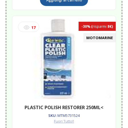
Aggiungi al carrello
2
Micron
quantità
-30%
(
risparmi
8€)
17
MOTOMARINE
PLASTIC POLISH RESTORER 250ML<
SKU:
MTM5731524
Fuori Tutto!!
Il
Il