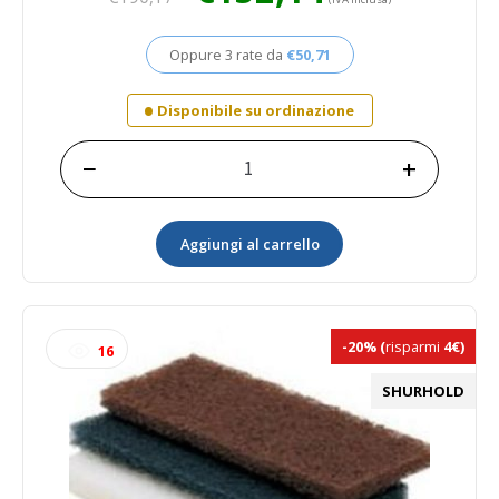
originale
attuale
era:
è:
Oppure 3 rate da
€
50,71
€190,17.
€152,14.
Disponibile su ordinazione
−
+
Mocio
in
pelle
Aggiungi al carrello
sintetica
deluxe
super
assorbente
quantità
-20%
(
risparmi
4€)
16
SHURHOLD