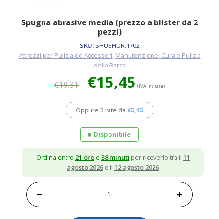
Spugna abrasive media (prezzo a blister da 2
pezzi)
SKU:
SHUSHUR.1702
Attrezzi per Pulizia ed Accessori
,
Manutenzione, Cura e Pulizia
della Barca
Il
Il
€
15,45
€
19,31
prezzo
prezzo
(IVA inclusa)
originale
attuale
era:
è:
Oppure 3 rate da
€
5,15
€19,31.
€15,45.
Disponibile
Ordina entro
21 ore
e
38 minuti
per riceverlo tra il
11
agosto 2026
e il
12 agosto 2026
−
+
Spugna
abrasive
media