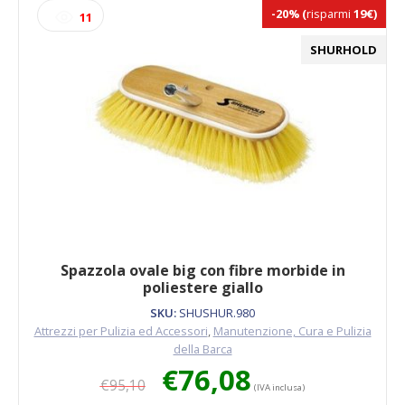
poliestere
-20%
(
risparmi
19€)
11
giallo
quantità
SHURHOLD
Spazzola ovale big con fibre morbide in
poliestere giallo
SKU:
SHUSHUR.980
Attrezzi per Pulizia ed Accessori
,
Manutenzione, Cura e Pulizia
della Barca
Il
Il
€
76,08
€
95,10
prezzo
prezzo
(IVA inclusa)
originale
attuale