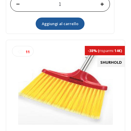
−
+
Coperchio
/seduta
per
Aggiungi al carrello
secchio
(Bucket
Seat
quantità
-38%
(
risparmi
14€)
11
SHURHOLD