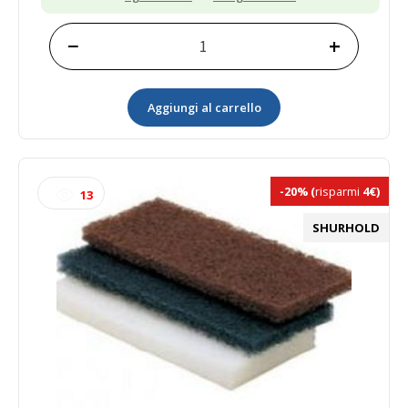
−
+
Spugna
abrasiva
forte
Aggiungi al carrello
(prezzo
a
blister
da
2
-20%
(
risparmi
4€)
13
pezzi)
quantità
SHURHOLD