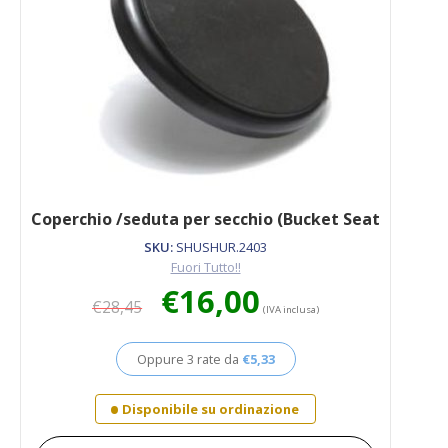
Coperchio /seduta per secchio (Bucket Seat
SKU:
SHUSHUR.2403
Fuori Tutto!!
Il
Il
€
16,00
€
28,45
prezzo
prezzo
(IVA inclusa)
originale
attuale
era:
è:
Oppure 3 rate da
€
5,33
€28,45.
€16,00.
Disponibile su ordinazione