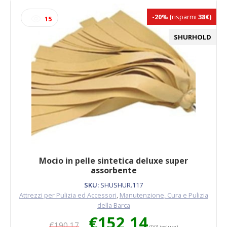
-20%
(
risparmi
38€)
15
SHURHOLD
Mocio in pelle sintetica deluxe super
assorbente
SKU:
SHUSHUR.117
Attrezzi per Pulizia ed Accessori
,
Manutenzione, Cura e Pulizia
della Barca
Il
Il
€
152,14
€
190,17
prezzo
prezzo
(IVA inclusa)