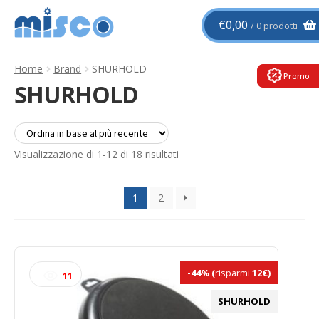
Vai
Vai
€
0,00
0 prodotti
alla
al
navigazione
contenuto
Home
Brand
SHURHOLD
Promo
SHURHOLD
Ordina
Visualizzazione di 1-12 di 18 risultati
in
base
1
2
al
più
recente
-44%
(
risparmi
12€)
11
SHURHOLD