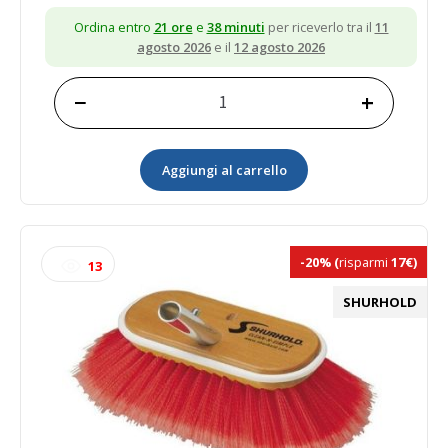
Ordina entro
21 ore
e
38 minuti
per riceverlo tra il
11
agosto 2026
e il
12 agosto 2026
−
+
Spazzola
ovale
con
Aggiungi al carrello
fibre
extra
morbide
in
nylon
-20%
(
risparmi
17€)
13
blu
quantità
SHURHOLD