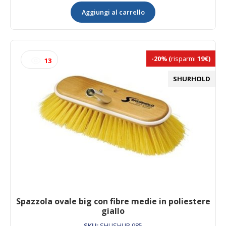
big
Aggiungi al carrello
con
fibre
dure
in
poliestere
-20%
(
risparmi
19€)
13
bianco
quantità
SHURHOLD
Spazzola ovale big con fibre medie in poliestere
giallo
SKU:
SHUSHUR.985