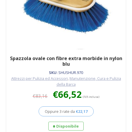
Spazzola ovale con fibre extra morbide in nylon
blu
SKU:
SHUSHUR.970
Attrezzi per Pulizia ed Accessori
,
Manutenzione, Cura e Pulizia
della Barca
Il
Il
€
66,52
€
83,16
prezzo
prezzo
(IVA inclusa)
originale
attuale
era:
è:
Oppure 3 rate da
€
22,17
€83,16.
€66,52.
Disponibile