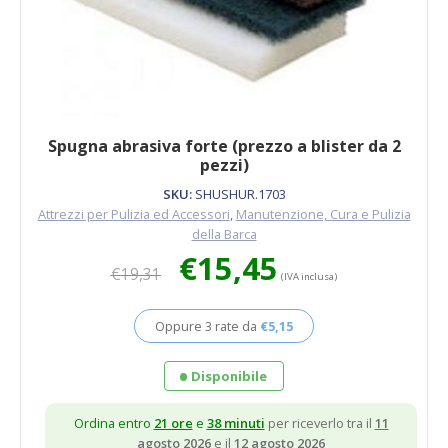
Spugna abrasiva forte (prezzo a blister da 2
pezzi)
SKU:
SHUSHUR.1703
Attrezzi per Pulizia ed Accessori
,
Manutenzione, Cura e Pulizia
della Barca
Il
Il
€
15,45
€
19,31
prezzo
prezzo
(IVA inclusa)
originale
attuale
era:
è:
Oppure 3 rate da
€
5,15
€19,31.
€15,45.
Disponibile
Ordina entro
21 ore
e
38 minuti
per riceverlo tra il
11
agosto 2026
e il
12 agosto 2026