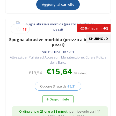
Aggiungi al carrello
(prezzo
a
blister
da
2
-20%
(
risparmi
4€)
18
pezzi)
quantità
SHURHOLD
Spugna abrasive morbida (prezzo a blister da 2
pezzi)
SKU:
SHUSHUR.1701
Attrezzi per Pulizia ed Accessori
,
Manutenzione, Cura e Pulizia
della Barca
Il
Il
€
15,64
€
19,54
prezzo
prezzo
(IVA inclusa)
originale
attuale
era:
è:
Oppure 3 rate da
€
5,21
€19,54.
€15,64.
Disponibile
Ordina entro
21 ore
e
38 minuti
per riceverlo tra il
11