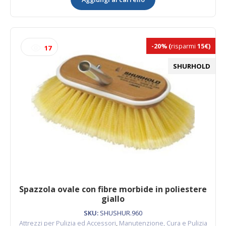
fibre
morbide
e
medie
quantità
-20%
(
risparmi
15€)
17
SHURHOLD
Spazzola ovale con fibre morbide in poliestere
giallo
SKU:
SHUSHUR.960
Attrezzi per Pulizia ed Accessori
,
Manutenzione, Cura e Pulizia