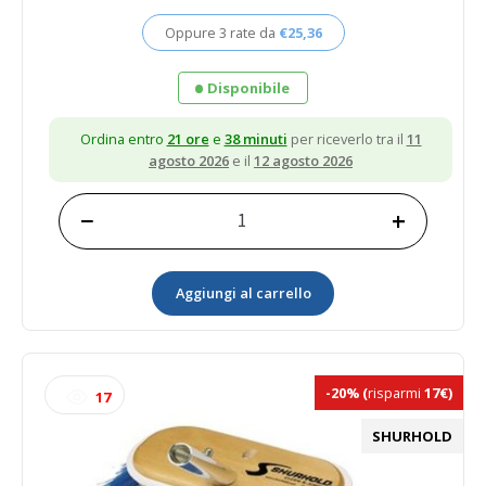
era:
è:
Oppure 3 rate da
€
25,36
€95,10.
€76,08.
Disponibile
Ordina entro
21 ore
e
38 minuti
per riceverlo tra il
11
agosto 2026
e il
12 agosto 2026
−
+
Spazzola
ovale
big
Aggiungi al carrello
con
fibre
morbide
in
poliestere
-20%
(
risparmi
17€)
17
giallo
quantità
SHURHOLD