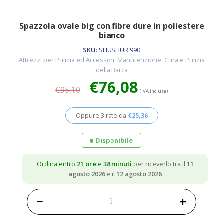
Spazzola ovale big con fibre dure in poliestere
bianco
SKU:
SHUSHUR.990
Attrezzi per Pulizia ed Accessori
,
Manutenzione, Cura e Pulizia
della Barca
Il
Il
€
76,08
€
95,10
prezzo
prezzo
(IVA inclusa)
originale
attuale
era:
è:
Oppure 3 rate da
€
25,36
€95,10.
€76,08.
Disponibile
Ordina entro
21 ore
e
38 minuti
per riceverlo tra il
11
agosto 2026
e il
12 agosto 2026
−
+
Spazzola
ovale