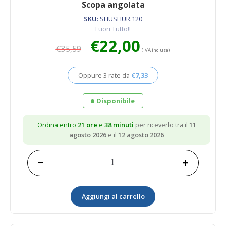
Scopa angolata
SKU:
SHUSHUR.120
Fuori Tutto!!
Il
Il
€
22,00
€
35,59
prezzo
prezzo
(IVA inclusa)
originale
attuale
era:
è:
Oppure 3 rate da
€
7,33
€35,59.
€22,00.
Disponibile
Ordina entro
21 ore
e
38 minuti
per riceverlo tra il
11
agosto 2026
e il
12 agosto 2026
−
+
Scopa
angolata
quantità
Aggiungi al carrello