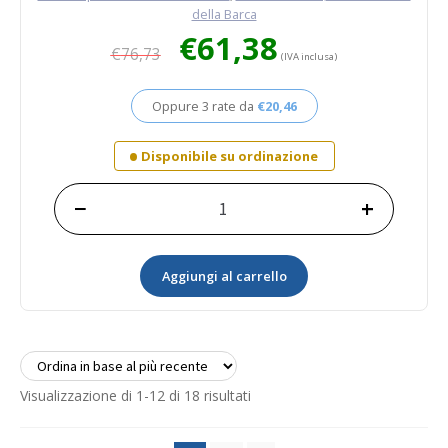
della Barca
Il
Il
€
61,38
€
76,73
prezzo
prezzo
(IVA inclusa)
originale
attuale
era:
è:
Oppure 3 rate da
€
20,46
€76,73.
€61,38.
Disponibile su ordinazione
−
+
Spazzola
ovale
con
Aggiungi al carrello
fibre
morbide
in
poliestere
giallo
quantità
Ordina
Visualizzazione di 1-12 di 18 risultati
in
base