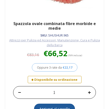
Spazzola ovale combinata fibre morbide e
medie
SKU:
SHUSHUR.965
Attrezzi per Pulizia ed Accessori
,
Manutenzione, Cura e Pulizia
della Barca
Il
Il
€
66,52
€
83,16
prezzo
prezzo
(IVA inclusa)
originale
attuale
era:
è:
Oppure 3 rate da
€
22,17
€83,16.
€66,52.
Disponibile su ordinazione
−
+
Spazzola
ovale
combinata
Aggiungi al carrello