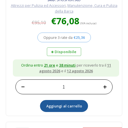
Attrezzi per Pulizia ed Accessori
,
Manutenzione, Cura e Pulizia
della Barca
Il
Il
€
76,08
€
95,10
prezzo
prezzo
(IVA inclusa)
originale
attuale
era:
è:
Oppure 3 rate da
€
25,36
€95,10.
€76,08.
Disponibile
Ordina entro
21 ore
e
38 minuti
per riceverlo tra il
11
agosto 2026
e il
12 agosto 2026
−
+
Spazzola
ovale
big
Aggiungi al carrello
con
fibre
medie
in