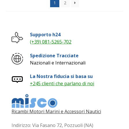
1
2
al
più
recente
Supporto h24
(+39) 081-5265-702
Spedizione Tracciate
Nazionali e Internazionali
La Nostra fiducia si basa su
+245 clienti che parlano di noi
Ricambi Motori Marini e Accessori Nautici
Indirizzo: Via Fasano 72, Pozzuoli (NA)