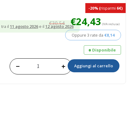
-20%
(
risparmi
6€)
Il
Il
€
24,43
€
30,54
prezzo
prezzo
(IVA inclusa)
tra il
11 agosto 2026
e il
12 agosto 2026
originale
attuale
Oppure 3 rate da
€
8,14
era:
è:
€30,54.
€24,43.
Disponibile
−
+
Aggiungi al carrello
Spray
-
Antivegetativa
Trasparente
quantità