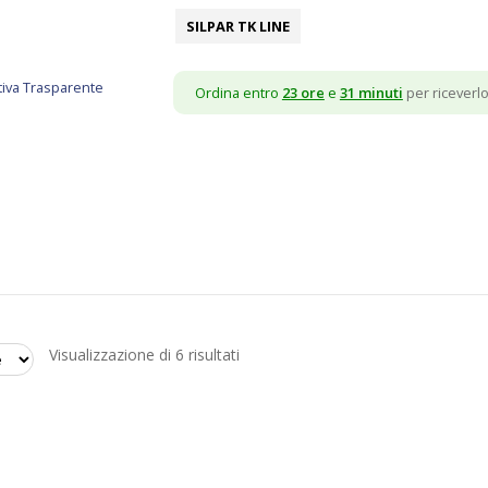
SILPAR TK LINE
Ordina entro
23 ore
e
31 minuti
per riceverlo 
Ordina
Visualizzazione di 6 risultati
in
base
al
più
recente