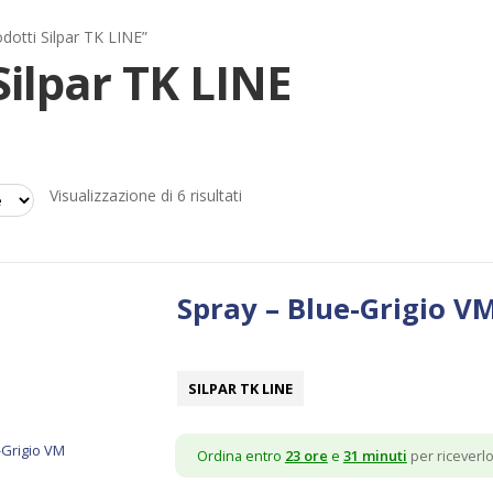
odotti Silpar TK LINE”
Silpar TK LINE
Ordina
Visualizzazione di 6 risultati
in
base
al
più
Spray – Blue-Grigio V
recente
SILPAR TK LINE
Ordina entro
23 ore
e
31 minuti
per riceverlo 