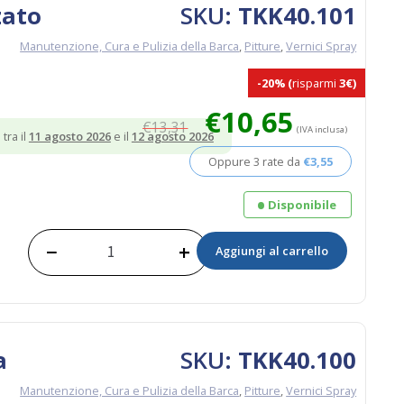
zato
SKU:
TKK40.101
Manutenzione, Cura e Pulizia della Barca
,
Pitture
,
Vernici Spray
-20%
(
risparmi
3€)
Il
Il
€
10,65
€
13,31
prezzo
prezzo
(IVA inclusa)
tra il
11 agosto 2026
e il
12 agosto 2026
originale
attuale
Oppure 3 rate da
€
3,55
era:
è:
€13,31.
€10,65.
Disponibile
−
+
Aggiungi al carrello
Spray
-
Grigio
Metallizato
Lombardini
quantità
a
SKU:
TKK40.100
Manutenzione, Cura e Pulizia della Barca
,
Pitture
,
Vernici Spray