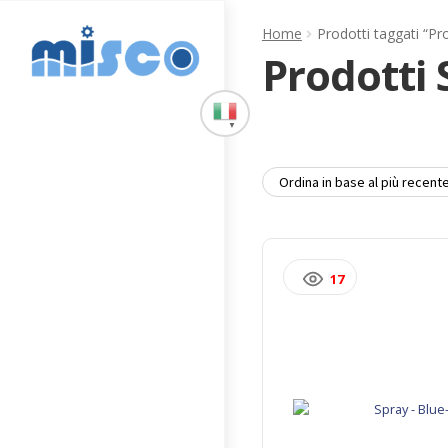
Vai
Vai
Home
Prodotti taggati “Pr
alla
al
Prodotti 
navigazione
contenuto
▼
17