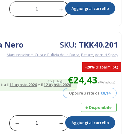
−
+
Aggiungi al carrello
Spray
-
Antivegetativa
Grigio
quantità
a Nero
SKU:
TKK40.201
Manutenzione, Cura e Pulizia della Barca
,
Pitture
,
Vernici Spray
-20%
(
risparmi
6€)
Il
Il
€
24,43
€
30,54
prezzo
prezzo
(IVA inclusa)
tra il
11 agosto 2026
e il
12 agosto 2026
originale
attuale
Oppure 3 rate da
€
8,14
era:
è:
€30,54.
€24,43.
Disponibile
−
+
Aggiungi al carrello
Spray
-