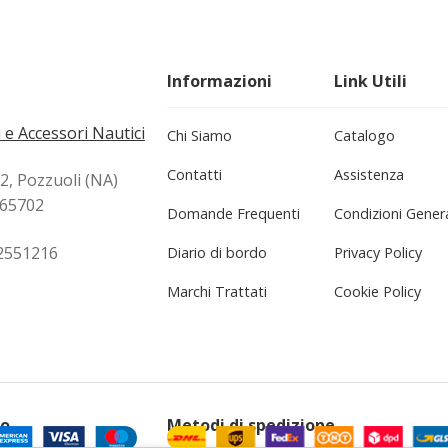
Informazioni
Link Utili
 e Accessori Nautici
Chi Siamo
Catalogo
Contatti
Assistenza
72, Pozzuoli (NA)
265702
Domande Frequenti
Condizioni Genera
2551216
Diario di bordo
Privacy Policy
Marchi Trattati
Cookie Policy
to
Metodi di spedizione