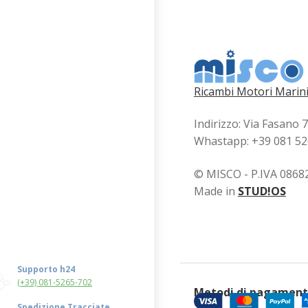
Ricambi Motori Marini
Indirizzo: Via Fasano 
Whastapp: +39 081 5
© MISCO - P.IVA 0868
Made in
STUD!OS
Supporto h24
(+39) 081-5265-702
Metodi di pagamen
Spedizione Tracciate