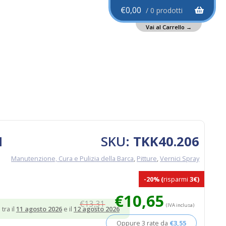
€
0,00
0 prodotti
M
SKU:
TKK40.206
Manutenzione, Cura e Pulizia della Barca
,
Pitture
,
Vernici Spray
-20%
(
risparmi
3€)
Il
Il
€
10,65
€
13,31
prezzo
prezzo
(IVA inclusa)
tra il
11 agosto 2026
e il
12 agosto 2026
originale
attuale
Oppure 3 rate da
€
3,55
era:
è: