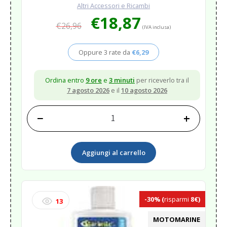
Altri Accessori e Ricambi
Il
Il
€
18,87
€
26,96
prezzo
prezzo
(IVA inclusa)
originale
attuale
era:
è:
Oppure 3 rate da
€
6,29
€26,96.
€18,87.
Ordina entro
9 ore
e
3 minuti
per riceverlo tra il
7 agosto 2026
e il
10 agosto 2026
−
+
DETERGENTE
PARABREZZA
RAIN
Aggiungi al carrello
VIEW
250ML<
quantità
-30%
(
risparmi
8€)
13
MOTOMARINE