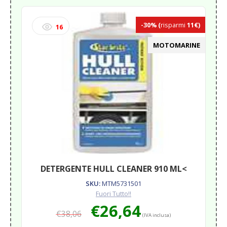
-30%
(
risparmi
11€)
16
MOTOMARINE
DETERGENTE HULL CLEANER 910 ML<
SKU:
MTM5731501
Fuori Tutto!!
Il
Il
€
26,64
€
38,06
prezzo
prezzo
(IVA inclusa)
originale
attuale