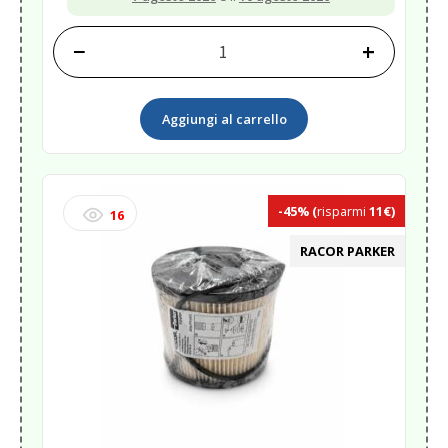
−
+
PLASTIC
POLISH
RESTORER
Aggiungi al carrello
250ML<
quantità
-45%
(
risparmi
11€)
16
RACOR PARKER