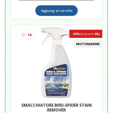
PIDER
&
Aggiungi al carrello
BIRD
STAIN
REMOVE
quantità
-30%
(
risparmi
8€)
14
MOTOMARINE
SMACCHIATORE BIRD-SPIDER STAIN
REMOVER