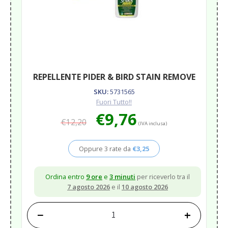
REPELLENTE PIDER & BIRD STAIN REMOVE
SKU:
5731565
Fuori Tutto!!
Il
Il
€
9,76
€
12,20
prezzo
prezzo
(IVA inclusa)
originale
attuale
era:
è:
Oppure 3 rate da
€
3,25
€12,20.
€9,76.
Ordina entro
9 ore
e
3 minuti
per riceverlo tra il
7 agosto 2026
e il
10 agosto 2026
−
+
REPELLENTE