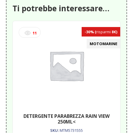
Ti potrebbe interessare…
-30%
(
risparmi
8€)
11
MOTOMARINE
DETERGENTE PARABREZZA RAIN VIEW
250ML<
SKU:
MTM5731555