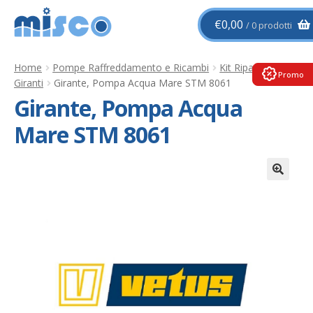
Vai
Vai
€
0,00
0 prodotti
alla
al
navigazione
contenuto
Home
Pompe Raffreddamento e Ricambi
Kit Riparazioni e
Promo
Giranti
Girante, Pompa Acqua Mare STM 8061
Girante, Pompa Acqua
Mare STM 8061