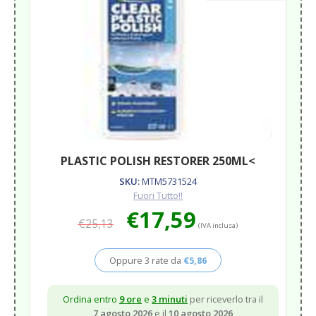
PLASTIC POLISH RESTORER 250ML<
SKU:
MTM5731524
Fuori Tutto!!
Il
Il
€
17,59
€
25,13
prezzo
prezzo
(IVA inclusa)
originale
attuale
era:
è:
Oppure 3 rate da
€
5,86
€25,13.
€17,59.
Ordina entro
9 ore
e
3 minuti
per riceverlo tra il
7 agosto 2026
e il
10 agosto 2026