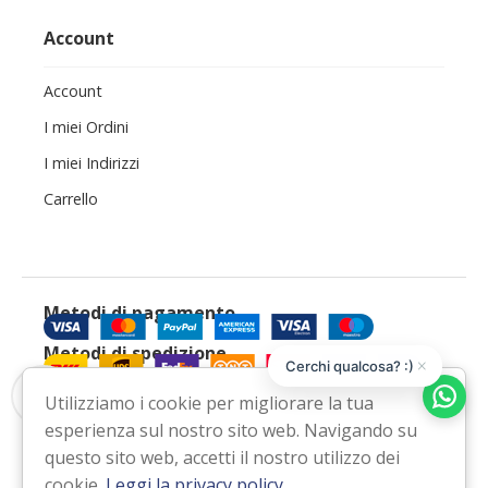
Account
Account
I miei Ordini
I miei Indirizzi
Carrello
Metodi di pagamento
Metodi di spedizione
×
Cerchi qualcosa? :)
Ci trovi anche su
Utilizziamo i cookie per migliorare la tua
Facebook
Instagram
Email
WhatsApp
▼
esperienza sul nostro sito web. Navigando su
questo sito web, accetti il nostro utilizzo dei
cookie.
Leggi la privacy policy
.