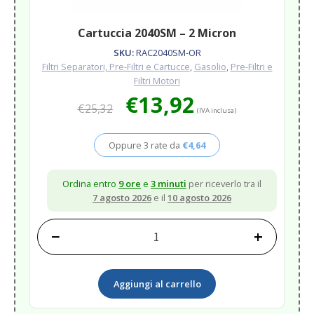
Cartuccia 2040SM – 2 Micron
SKU:
RAC2040SM-OR
Filtri Separatori, Pre-Filtri e Cartucce
,
Gasolio
,
Pre-Filtri e
Filtri Motori
Il
Il
€
13,92
€
25,32
prezzo
prezzo
(IVA inclusa)
originale
attuale
era:
è:
Oppure 3 rate da
€
4,64
€25,32.
€13,92.
Ordina entro
9 ore
e
3 minuti
per riceverlo tra il
7 agosto 2026
e il
10 agosto 2026
−
+
Cartuccia
2040SM
-
Aggiungi al carrello
2
Micron
quantità