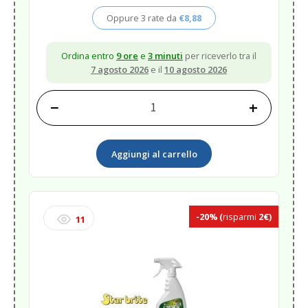
era:
è:
Oppure 3 rate da
€
8,88
€38,06.
€26,64.
Ordina entro
9 ore
e
3 minuti
per riceverlo tra il
7 agosto 2026
e il
10 agosto 2026
−
+
DETERGENTE
HULL
CLEANER
Aggiungi al carrello
910
ML<
quantità
-20%
(
risparmi
2€)
11