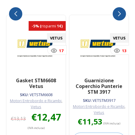
-5%
(
risparmi
1€)
VETUS
VETUS
17
13
Gasket STM6608
Guarnizione
Vetus
Coperchio Punterie
STM 3917
SKU:
VETSTM6608
SKU:
VETSTM3917
Motori Entrobordo e Ricambi
,
Motori Entrobordo e Ricambi
,
Vetus
Il
Il
Vetus
€
12,47
€
13,13
prezzo
prezzo
€
11,53
(IVA inclusa)
originale
attuale
(IVA inclusa)
era:
è: