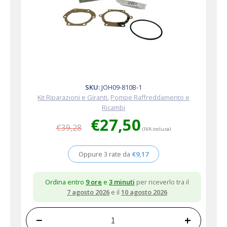
SKU:
JOH09-810B-1
Kit Riparazioni e Giranti
,
Pompe Raffreddamento e
Ricambi
Il
Il
€
27,50
€
39,28
prezzo
prezzo
(IVA inclusa)
originale
attuale
era:
è:
Oppure 3 rate da
€
9,17
€39,28.
€27,50.
Ordina entro
9 ore
e
3 minuti
per riceverlo tra il
7 agosto 2026
e il
10 agosto 2026
−
+
Kit