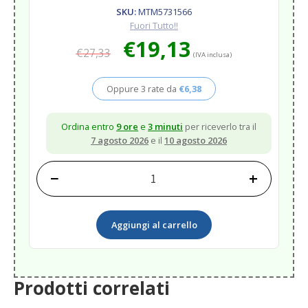
SKU:
MTM5731566
Fuori Tutto!!
Il
Il
€
19,13
€
27,33
prezzo
prezzo
(IVA inclusa)
originale
attuale
era:
è:
Oppure 3 rate da
€
6,38
€27,33.
€19,13.
Ordina entro
9 ore
e
3 minuti
per riceverlo tra il
7 agosto 2026
e il
10 agosto 2026
−
+
SMACCHIATORE
BIRD-
SPIDER
Aggiungi al carrello
STAIN
REMOVER
quantità
Prodotti correlati